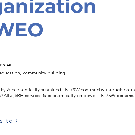
anization
WEO
ervice
ducation, community building
lthy & economically sustained LBT/SW community through pro
IV/AIDs,SRH services & economically empower LBT/SW persons.
site