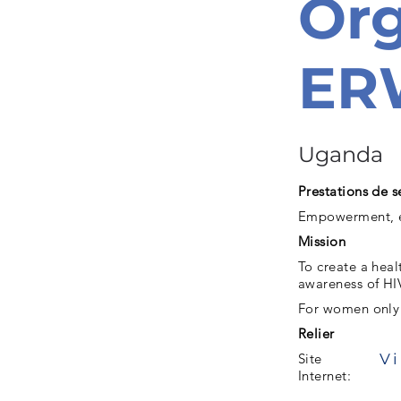
Org
ER
Uganda
Prestations de s
Empowerment, e
Mission
To create a hea
awareness of H
For women only
Relier
Vi
Site
Internet: