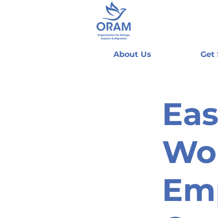
About Us
Get
Eas
Wo
Em